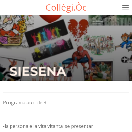
Collègi.Òc
Passer
au
contenu
principal
Programa au cicle 3
-la persona e la vita vitanta: se presentar